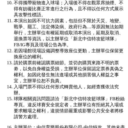
不得攜帶寵物進入球場；入場後不得在觀眾席抽煙、不
得有妨礙比賽正常進行之行為，且不得以任何方式展示
具攻擊性標語。
本演出如因不可抗力因素，包括但不限於天災、地變、
戰爭、罷工、法定傳染病、政府行為…等原因無法如期
舉行，主辦單位有權延期或取消本演出，延期及取消、
退換票等資訊，以主辦單位「新北中信特攻籃球隊」
FB/IG專頁及現場公告為準。
若因場館現場設備調整導致座位更動，主辦單位保留更
換座位的權利。
請於購票前確認購票細節。並切勿購買來路不明的票
劵，以免自身權益受損，主辦單位保留認定票券真偽之
權利。如因此發生無法進場或其他損害個人權益之事
宜，主辦單位恕不負責。
入場門票不得以任何形式轉賣他人，如經查獲依法究
辦。
球隊相關資訊問題請洽「新北中信特攻籃球隊」FB粉絲
專頁。違反球賽安全規定者，主辦單位有拒絕其入場或
要求離場之權利，違規情節嚴重或影響公共安全者將移
請警方處理。
主辦單位：中信育樂股份有限公司-中信特攻，其他未盡