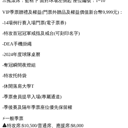
⚠️搖滾席：籃框下 面對球場左側起 座位編號：1~10
VIP季票贈禮及權益
(
門票外贈品及權益價值新台幣9,999元)：
-14場例行賽入場門票(電子票券)
-特攻首冠冠軍戒指及戒台(可刻印名字)
-DEA手機掛繩
-2024年度球隊桌曆
-奪冠瞬間夜燈組
-特攻托特袋
-休閒落肩大學T
-季票會員提早入場(專屬通道)
-季後賽及隔年
季票座位
優先保留權
⚡️
一般季票
🔺
特攻席:$10,500/普通席、應援席:$8,000