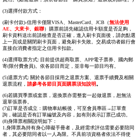
(3)選擇付款方式：
(刷卡付款)-信用卡僅限VISA、MasterCard、JCB（
無法使用
AE、大來卡、銀聯
）購票前請先確認信用卡額度是否足夠，
刷卡資料送出前請檢查是否正確，進入刷卡頁面後，請勿點選
上一頁或是關閉刷卡頁面，避免刷卡失敗。交易成功者銀行會
直接自消費者指定之信用卡扣款。
(4)選擇取票方式: 目前提供超商取票、APP電子票券、國內郵
寄(限付費會員)。依各節目而定，並非每一節目均有。
(5)退票方式: 關於各節目採用之退票方案、退票手續費及相關
退票流程，
請參考各節目頁面購票須知說明
。
(6)若購買季票或套票，退換票亦需整套一起做退票，恕無法
退單張票券。
(7)訂單是否成立：購物車結帳後，可至會員專區→訂單查
詢，確認是否有訂單編號及內容，如有則表示訂票已成功。
(8)身障票相關說明如下：
1.身障票為持有身心障礙手冊者，及經需求評估需要必要陪同
者，其必要陪同者以一人為限。不具前項資格者依法不得使