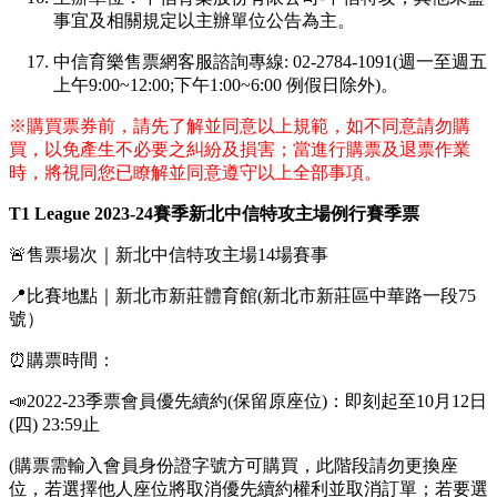
事宜及相關規定以主辦單位公告為主。
中信育樂售票網客服諮詢專線: 02-2784-1091(週一至週五
上午9:00~12:00;下午1:00~6:00 例假日除外)。
※購買票券前，請先了解並同意以上規範，如不同意請勿購
買，以免產生不必要之糾紛及損害；當進行購票及退票作業
時，將視同您已瞭解並同意遵守以上全部事項。
T1 League 2023-24賽季新北中信特攻主場例行賽季票
🚨售票場次｜新北中信特攻主場14場賽事
📍比賽地點｜新北市新莊體育館(新北市新莊區中華路一段75
號）
⏰購票時間：
📣2022-23季票會員優先續約(保留原座位)：即刻起至10月12日
(四) 23:59止
(購票需輸入會員身份證字號方可購買，此階段請勿更換座
位，若選擇他人座位將取消優先續約權利並取消訂單；若要選