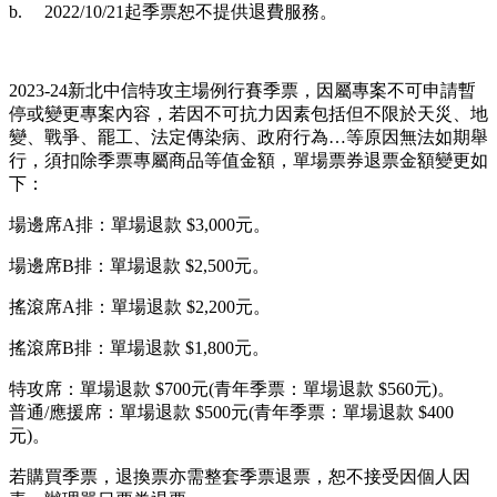
b. 2022/10/21起季票恕不提供退費服務。
2023-24新北中信特攻主場例行賽季票，因屬專案不可申請暫
停或變更專案內容，若因不可抗力因素包括但不限於天災、地
變、戰爭、罷工、法定傳染病、政府行為…等原因無法如期舉
行，須扣除季票專屬商品等值金額，單場票券退票金額變更如
下：
場邊席A排：單場退款 $3,000元。
場邊席B排：單場退款 $2,500元。
搖滾席A排：單場退款 $2,200元。
搖滾席B排：單場退款 $1,800元。
特攻席：單場退款 $700元(青年季票：單場退款 $560元)。
普通/應援席：單場退款 $500元(青年季票：單場退款 $400
元)。
若購買季票，退換票亦需整套季票退票，恕不接受因個人因