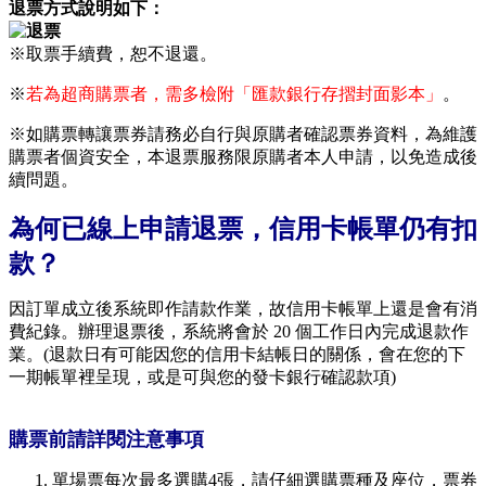
退票方式說明如下：
※取票手續費，恕不退還。
※
若為超商購票者，需多檢附「匯款銀行存摺封面影本」
。
※如購票轉讓票券請務必自行與原購者確認票券資料，為維護
購票者個資安全，本退票服務限原購者本人申請，以免造成後
續問題。
為何已線上申請退票，信用卡帳單仍有扣
款？
因訂單成立後系統即作請款作業，故信用卡帳單上還是會有消
費紀錄。辦理退票後，系統將會於 20 個工作日內完成退款作
業。(退款日有可能因您的信用卡結帳日的關係，會在您的下
一期帳單裡呈現，或是可與您的發卡銀行確認款項)
購票前請詳閱注意事項
單場票每次最多選購4張，請仔細選購票種及座位，票券