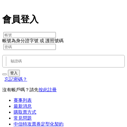
會員登入
帳號為身分證字號 或 護照號碼
登入
忘記密碼？
沒有帳戶嗎？請先
按此註冊
賽事列表
最新消息
購取票方式
常見問題
中信特攻票券定型化契約