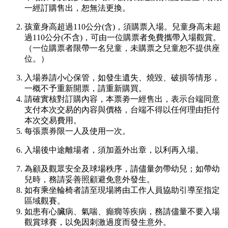
一經訂購售出，恕無法更換。
孩童身高超過110公分(含)，須購票入場。兒童身高未超
過110公分(不含)，可由一位購票者免費攜帶入場觀賞。
（一位購票者限帶一名兒童，未購票之兒童恕不提供座
位。）
入場券請小心保管，如發生遺失、燒毀、破損等情形，
一概不予重新開票，請重新購買。
請確實核對訂購內容，本票劵一經售出，表示台端同意
支付本次交易的內容與價格，台端不得以任何理由拒付
本次交易費用。
每張票券限一人及使用一次。
入場後中途離場者，須加蓋外出章，以利再入場。
為顧及觀眾安全及球場秩序，請儘量勿帶幼兒；如帶幼
兒時，務請妥善照顧避免意外發生。
如有乘坐輪椅者請至現場將由工作人員協助引導至指定
區域觀賽。
如患有心臟病、氣喘、癲癇等疾病，務請儘量不要入場
觀賞球賽，以免因刺激過度而發生意外。