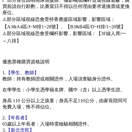
l 部分座位因啦啦隊應援區、攝影機或欄杆造成視線遮蔽，購
買前請自行斟酌，比賽當日不得以任何理由要求退換票或更換
座位。
⚠️部分區域視線恐會受特香應援區域影響，影響區域：
【A3&A4區/J~M排1~28號】、【B3&B4區/D~H排/1~20號】
⚠️部分區域視線恐會受欄杆影響，影響區域：【3F線人席/一
～八排】
優惠票種購買資格說明
1.
【學生、教師】
教師：
持有教師證或相關證件，入場須查驗身分證件。
在學學生：小學生憑學籍名牌、國中（含）以上憑學生證。
身高 110 公分以上之孩童；身高不足110公分，由家長陪同可
免費入場，惟不得佔位。
2.
【年長者】
65歲以上年長者：入場時需檢驗相關證件。
3.
【新北市民】