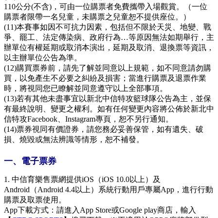
110公分(不含)，可由一位購票者免費攜帶入場觀賞。（一位
購票者限帶一名兒童，未購票之兒童恕不提供座位。）
(11)本賽事如因不可抗力因素，包括但不限於天災、地變、戰
爭、罷工、法定傳染病、政府行為…等原因無法如期舉行，主
辦單位有權延期或取消本演出，延期及取消、退換票等資訊，
以主辦單位公告為準。
(12)購買票券前，請先了解並同意以上規範，如不同意請勿購
買，以免產生不必要之糾紛及損害；當進行購票及退票作業
時，將視同您已瞭解並同意遵守以上全部事項。
(13)若有其他未盡事宜以新北中信特攻籃球隊公告為主，並保
有最終說明、變更之權利。如有任何變更內容將公佈於新北中
信特攻Facebook、Instagram專頁，恕不另行通知。
(14)票券視同有價證券，請您務必妥善保管，如有遺失、破
損、燒毀或無法辨識等情形，恕不補發。
一、電子票券
1. 中信育樂售票網提供iOS（iOS 10.0以上）及
Android（Android 4.4以上）系統行動用戶專屬App，進行行動
購票及取票使用。
App下載方式：請進入App Store或Google play商店，輸入