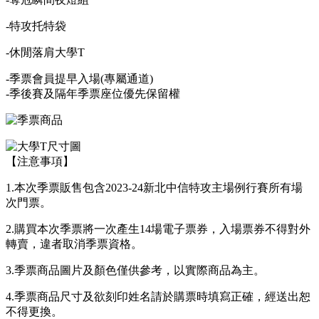
-特攻托特袋
-休閒落肩大學T
-季票會員提早入場(專屬通道)
-季後賽及隔年季票座位優先保留權
【注意事項】
1.本次季票販售包含2023-24新北中信特攻主場例行賽所有場
次門票。
2.購買本次季票將一次產生14場電子票券，入場票券不得對外
轉賣，違者取消季票資格。
3.季票商品圖片及顏色僅供參考，以實際商品為主。
4.季票商品尺寸及欲刻印姓名請於購票時填寫正確，經送出恕
不得更換。