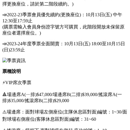
擇更換座位，請於第二階段續約。)
📣2022-23季票會員優先續約(更換座位)：10月13日(五) 中午
12:30至17:59止
(購票需輸入會員身份證字號方可購買，此階段開放未保留原
座位者選擇座位。)
📣2023-24年度季票全面開賣：10月13日(五) 18:00至10月15日
(日)23:59止
票種說明
⚡️VIP席次季票
🔺場邊席A(ㄧ排)$47,000/場邊席B(二排)$39,000/搖滾席A(一
排)$35,000/搖滾席B(二排)$29,000
⚠️場邊席：面對球場左側座位(主隊休息區對面)編號：1~30/面
對球場右側座位(客隊休息區對面)編號：31~60