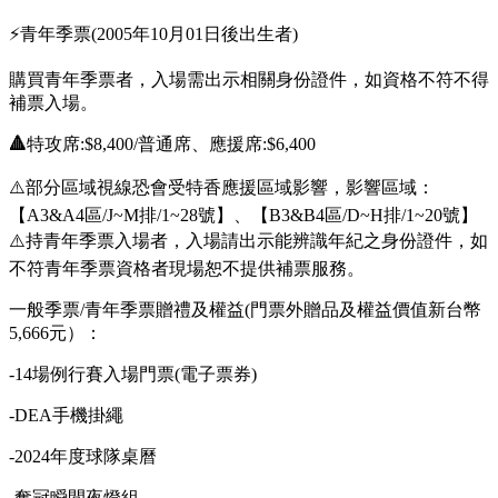
⚡
青年季票
(2005年10月01日後出生者)
購買青年季票者，入場需出示相關身份證件，如資格不符不得
補票入場。
🔺
特攻席:$8,400/普通席、應援席:$6,400
⚠️部分區域視線恐會受特香應援區域影響，影響區域：
【A3&A4區/J~M排/1~28號】、【B3&B4區/D~H排/1~20號】
⚠️持青年季票入場者，入場請出示能辨識年紀之身份證件，如
不符青年季票資格者現場恕不提供補票服務。
一般季票/青年季票贈禮及權益
(門票外贈品及權益價值新台幣
5,666元）：
-14場例行賽入場門票(電子票券)
-DEA手機掛繩
-2024年度球隊桌曆
-奪冠瞬間夜燈組