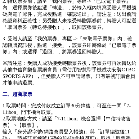
2. 轉送票券前，請至「我的票券」專區->『已取電子票券』
內，選擇票券後點選「轉送」，於輸入框內填寫受贈人手機號
碼與電子郵件，完成後點選「確認送出」。請注意：送出前請
確認資料正確性；另受贈人未接受轉贈票券前，轉贈人可點選
「取回票券（轉送待接收）」，取回該張票券。
3. 受贈人請至「我的票券」專區 ->『未取電子票券』內，確
認轉贈資訊後，點選「接受」，該票券即轉錄於『已取電子票
券』內；或選擇「退回」，將票券退回轉贈人。
※請注意：受贈人成功接受轉贈票券後，該票券可再次轉送給
其他中信育樂售票網會員（需使用智慧型手機成功安裝CTBC
SPORTS APP），但受贈人不可申請退票。只有最初訂購會員
才能申請退票。
二、超商取票
1.取票時間：完成付款成立訂單30分鐘後， 可至任一間「7-
11ibon」門市機台取票。
2.取票地點/方式：請至「7-11 ibon」機台選擇【中信特攻售
票】->【取票】。
輸入「身分證字號(網路會員登入帳號)」與「訂單編號後11
碼」，請將訂單編號15碼的前4碼拿掉即可)」取得「取票憑