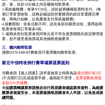
證」後，並於10分鐘之內至櫃檯領取票券。
3.系統服務費：每筆NT30元，請於超商櫃檯取票時支付。(每
筆訂單皆需收取，請務必確認您所要購買的節目皆選購完畢
後，再執行結帳，以免重複支付系統服務費)
4.張數限制：依各活動不同，請見各節目購票須知，選擇超商
取票者每筆訂單最多4張。
5. 逾期未前往取票者視同售出若不符合退票期限內規定辦理退
票，恕不接受退換票或其他補救措施要求。
三、國內郵寄取票
僅限DYNAMO付費會員可選擇國內郵寄取票。
新北中信特攻例行賽單場票退票規則
消費者因【個人因素】請求退換票之時限為該
場次開打前3日
(不含開打日)完成退票手續，逾期恕不受理，
退票需酌收票面
金額10%手續費
。
※如購票轉讓票券請務必自行與原購者確認票券資料，為維護
購票者個資安全，本退票服務限原購者本人申請，以免造成後
續問題。