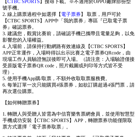
【
CTBC SPORTS
】搜尋下載。※不適用於OPPO廠牌部份型
號手機。
2. 線上購票過程中如選擇【
電子票券
】 取票，用戶可於
【CTBC SPORTS】APP中「我的票券」專區『已取電子票
券』確認票券。
3. 建議您，觀賞比賽前，請確認手機已攜帶且電量足夠，以免
影響您的入場權益。
4. 入場前，請保持行動網路有效連線及【CTBC SPORTS】
APP正常運作，入場時得以出示比賽之電子票券QRcode，由
現場工作人員驗證無誤後即可入場。（請注意：入場驗證僅接
受原版電子票券QR code，照片截圖或列印等方式皆不受
理）。
5. 使用手機App購/取票，不額外收取取票服務費。
6. 每筆訂單一次只能購買4張票券，如欲訂購超過4張門票，請
再次選位購票。
【如何轉贈票券】
1. 轉贈人與受贈人皆需為中信育樂售票網會員，並使用智慧型
手機成功安裝【CTBC SPORTS】APP，轉贈票券功能僅限取
票方式選擇「電子票券取票」。