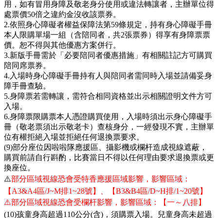
用，如有冒用身障及敬老身分使用或違法轉讓者，主辦單位得
處票價50倍之違約金沒收該票券。
2.依照身心障礙者權益保障法第59條規定，持有身心障礙手冊
本人限購單場一組（含陪同者，共2張票券）得享有身障票票
價。恕不得與其他優惠方案併行。
3.新版手冊需於「必要陪同者優惠措施」有相關註記方可購買
陪同席票券。
4.入場時身心障礙手冊持有人與陪同者需同時入場並請備妥身
障手冊查驗。
5.身障票若需轉讓，需符合相同資格並出示相關證明文件方可
入場。
6.身障票限購票本人憑證購買使用，入場時須出示身心障礙手
冊（敬老票須出示敬老卡）查核身分，一經發現不實，主辦單
位有權拒絕入場並拒絕任何退換票要求。
(9)部分座位因啦啦隊應援區、攝影機或欄杆造成視線遮蔽，
購買前請自行斟酌，比賽當日不得以任何理由要求退換票或更
換座位。
⚠️
部分區域視線恐會受特香應援區域影響，影響區域：
【A3&A4區/J~M排1~28號】、【B3&B4區/D~H排/1~20號】
⚠️部分區域視線恐會受欄杆影響，影響區域：【一～八排】
(10)孩童身高超過110公分(含)，須購票入場。兒童身高未超過