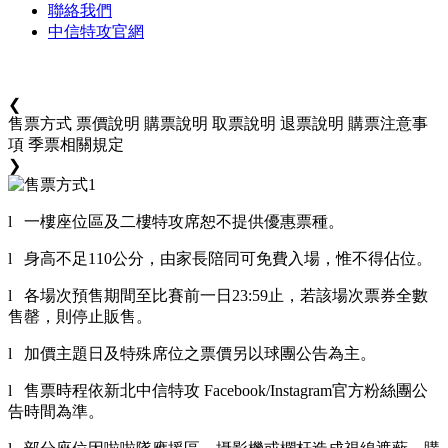
聯絡我們
中信特攻官網
❮
售票方式
票價說明
購票說明
取票說明
退票說明
購票注意事
項
季票相關規定
❯
l 一樓座位區及二樓特攻席恕不提供優惠票種。
l 身高不足110公分，由家長陪同可免費入場，惟不得佔位。
l 各場次預售期間至比賽前一日23:59止，若該場次票券全數
售罄，則停止販售。
l 加價主題日及特殊席位之票價另以球團公告為主。
l 售票時程依新北中信特攻 Facebook/Instagram官方粉絲團公
告時間為準。