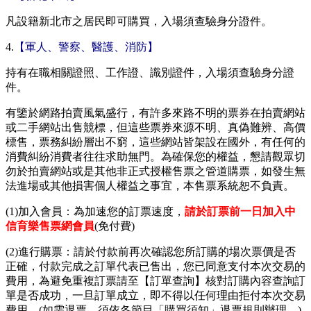
凡設籍新北市之居民即可購買，入場須查驗身分證件。
4.
【軍人、警察、醫護、消防】
持有在職相關證照、工作證、識別證件，入場須查驗身分證
件。
有鑒於網路拍賣風氣盛行，有許多來路不明的票券在拍賣網站
或二手網站出售競標，但這些票券來源不明、真偽難辨、高價
標售，票務糾紛層出不窮，這些網站皆架設在國外，有任何的
消費糾紛消費者往往求助無門。為確保您的權益，懇請觀眾切
勿於拍賣網站或是其他非正式授權售票之管道購票，如發生無
法進場或其他損害個人權益之事宜，本售票系統恕不負責。
(1)加入會員：為加速您的訂票速度，
請於訂票前一日加入中
信育樂售票網會員
(免付費)
(2)進行購票：請於付款前再次確認您所訂購的場次票價是否
正確，付款完成之訂單代表已售出，您已同意支付本次交易的
費用，為避免重複訂票請至【訂單查詢】核對訂購內容查詢訂
單是否成功，一旦訂單成立，即不得以任何理由拒付本次交易
費用。(如需退票，須依各節目「購買須知」退票規則辦理。)