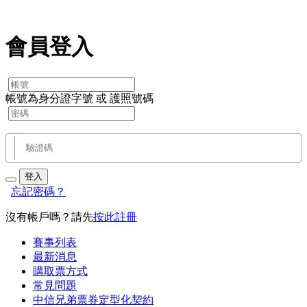
會員登入
帳號為身分證字號 或 護照號碼
登入
忘記密碼？
沒有帳戶嗎？請先
按此註冊
賽事列表
最新消息
購取票方式
常見問題
中信兄弟票券定型化契約