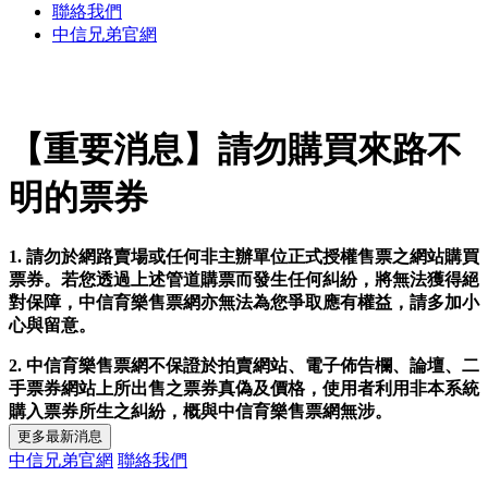
聯絡我們
中信兄弟官網
【重要消息】請勿購買來路不
明的票券
1.
請勿於網路賣場或任何非主辦單位正式授權售票之網站購買
票券。若您透過上述管道購票而發生任何糾紛，將無法獲得絕
對保障，中信育樂售票網亦無法為您爭取應有權益，請多加小
心與留意。
2. 中信育樂售票網不保證於拍賣網站、電子佈告欄、論壇、二
手票券網站上所出售之票券真偽及價格，使用者利用非本系統
購入票券所生之糾紛，概與中信育樂售票網無涉。
更多最新消息
中信兄弟官網
聯絡我們