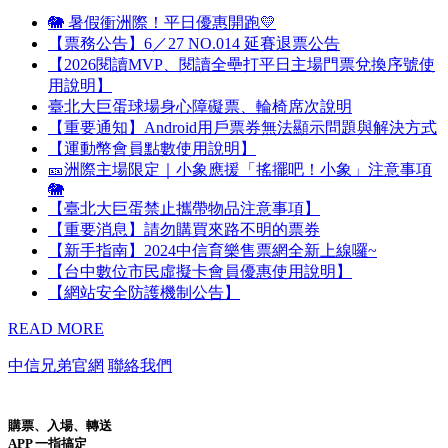
🐘 暑假衝洲際！平日優惠開跑💛
【票務公告】6／27 NO.014 延賽退票公告
【2026閱讀MVP、閱讀全壘打平日主場門票兌換序號使
用說明】
臺北大巨蛋球場身心障礙票、輪椅席次說明
【重要通知】Android用戶票券無法顯示問題與解決方式
【運動幣會員點數使用說明】
🎫洲際主場限定｜小象應援「搖擺吧！小象」注意事項
🐘
【臺北大巨蛋禁止攜帶物品注意事項】
【重要消息】請勿購買來路不明的票券
【新手指南】2024中信育樂售票網全新上線囉~
【台中數位市民虛擬卡會員優惠使用說明】
【網站安全防護機制公告】
READ MORE
中信兄弟官網
聯絡我們
購票、入場、轉送
APP 一指搞定